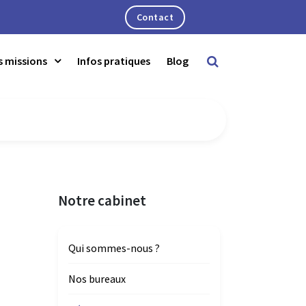
Contact
 missions
Infos pratiques
Blog
s missions comptables
 missions juridiques et fiscales
 missions de conseil et de gestion
Notre cabinet
 missions sociales
 missions informatiques
Qui sommes-nous ?
 missions d'organisation
Nos bureaux
 missions de conseils en entreprenariat