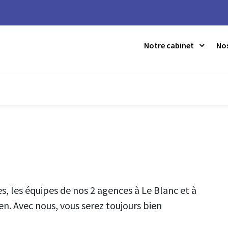
Notre cabinet
Nos
Qui sommes-nous ?
No
Nos bureaux
Nos
L'équipe
Nos
Nous rejoindre
Nos
Nos
 les équipes de nos 2 agences à Le Blanc et à
Nos
ien. Avec nous, vous serez toujours bien
Nos