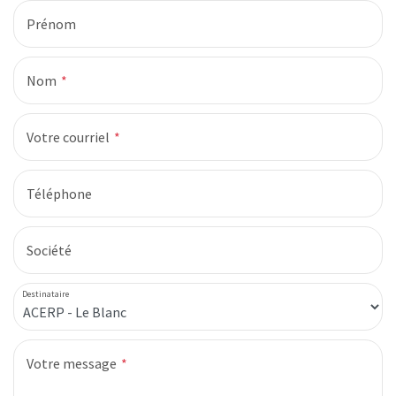
Prénom
Nos missions d'organisation
Nos missions de conseils en entreprenariat
Nom
Votre courriel
Téléphone
Société
Destinataire
Votre message