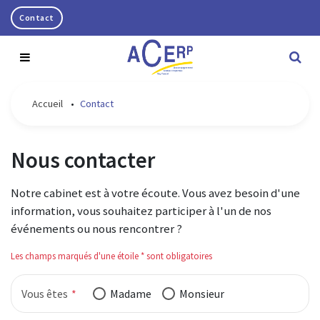
Contact
Accueil
•
Contact
Notre cabinet
Nos missions
Qui sommes-nous ?
Nous contacter
Infos pratiques
Nos bureaux
Nos missions comptables
Notre cabinet est à votre écoute. Vous avez besoin d'une
Blog
L'équipe
Nos missions juridiques et fiscales
information, vous souhaitez participer à l'un de nos
événements ou nous rencontrer ?
Nous rejoindre
Nos missions de conseil et de gestion
Les champs marqués d'une étoile * sont obligatoires
Nos missions sociales
Vous êtes
Madame
Monsieur
Nos missions informatiques