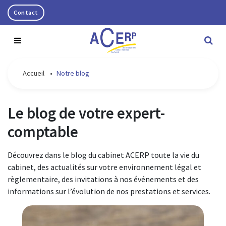
Contact
Accueil
•
Notre blog
Notre cabinet
Nos missions
Qui sommes-nous ?
Le blog de votre expert-
Infos pratiques
Nos bureaux
Nos missions comptables
comptable
Blog
L'équipe
Nos missions juridiques et fiscales
Découvrez dans le blog du cabinet ACERP toute la vie du
cabinet, des actualités sur votre environnement légal et
Nous rejoindre
Nos missions de conseil et de gestion
règlementaire, des invitations à nos événements et des
informations sur l’évolution de nos prestations et services.
Nos missions sociales
Nos missions informatiques